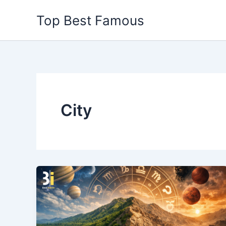
Skip
Top Best Famous
to
content
City