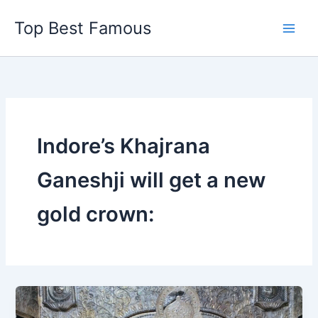
Skip
Top Best Famous
to
content
Indore’s Khajrana
Ganeshji will get a new
gold crown: