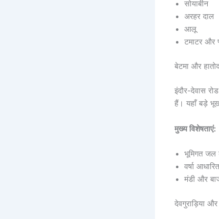
सोयाबीन
अरहर दाल
आलू
टमाटर और प
बेटमा और हातोद क
इंदौर-देवास रो
हैं। यहाँ बड़े 
मुख्य विशेषताएं:
भूमिगत जल 
वर्षा आधारि
मंडी और बाज
देवगुराड़िया और 