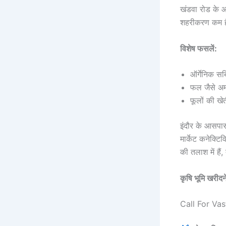
खंडवा रोड के आस
शहरीकरण कम है
विशेष फसलें:
ऑर्गेनिक सब्ज
फल जैसे अम
फूलों की खेत
इंदौर के आसपास
मार्केट कनेक्टि
की तलाश में है
कृषि भूमि खरीदन
Call For Va