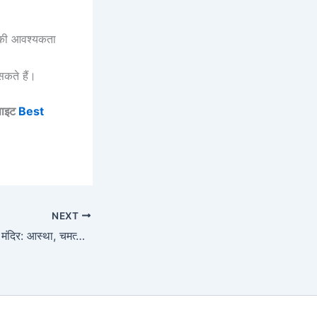
की आवश्यकता
सकते हैं।
बसाइट
Best
NEXT
इंदौर का ख़जराना गणेश मंदिर: आस्था, चमत्कार और ज्योतिषीय रहस्य का संगम