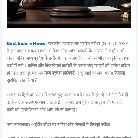
Best Indore News:
राष्ट्रीय पात्रता सह प्रवेश परीक्षा (NEET) 2024
में इस बार न केवल देशभर में पेपर लीक और गड़बड़ी के आरोपों ने माहौल गर्म
किया, बल्कि
मध्य प्रदेश के इंदौर
में एक अलग ही तकनीकी और प्राकृतिक बाधा
चर्चा में रही।
बारिश और बिजली की कटौती
के चलते कई छात्रों की परीक्षा बाधित
हो गई। इस मुद्दे पर अब
मध्य प्रदेश हाईकोर्ट
ने सुनवाई के बाद अपना
फैसला
सुरक्षित
रख लिया है।
छात्रों के हितों को ध्यान में रखते हुए यह मामला देशभर में हो रहे NEET विवादों
के बीच एक
अलग आयाम
जोड़ता है। जानिए इस पूरे घटनाक्रम की गहराई,
कोर्ट की प्रतिक्रिया और आगे की संभावनाएं।
क्या था मामला? – इंदौर सेंटर पर बारिश और बिजली ने बिगाड़ी परीक्षा