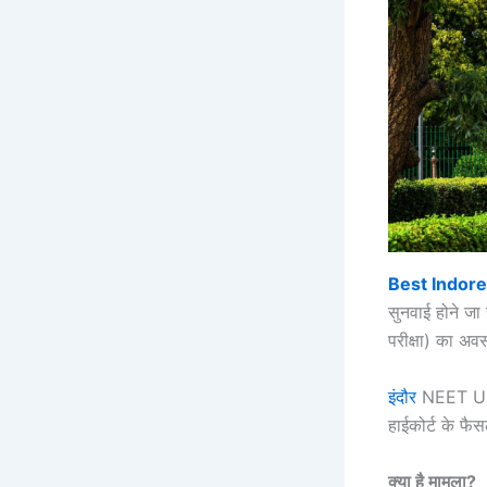
Best Indor
सुनवाई होने जा 
परीक्षा) का अव
इंदौर
NEET UG पर
हाईकोर्ट के फैस
क्या है मामला?